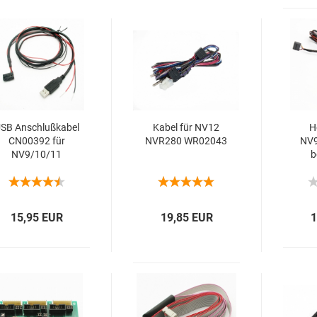
SB An­schluß­ka­bel
Kabel für NV12
H
CN00392 für
NVR280 WR02043
NV9
NV9/10/11
b
NV
15,95 EUR
19,85 EUR
1