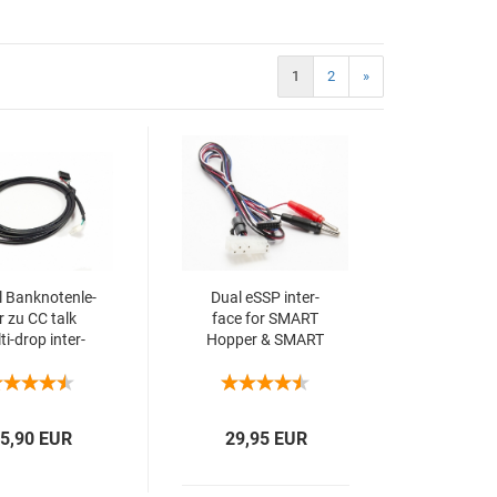
1
2
»
 Bank­no­ten­le­
Dual eSSP in­ter­
r zu CC talk
face for SMART
i-​​drop in­ter­
Hop­per & SMART
face
Pay­out
5,90 EUR
29,95 EUR