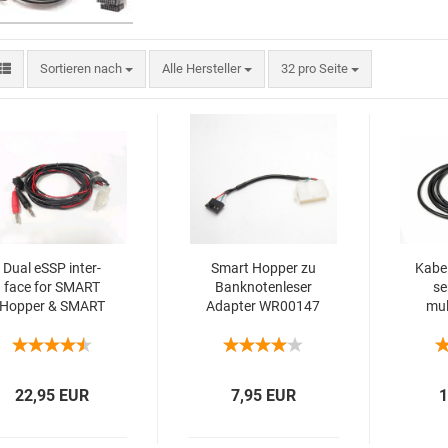
Sortieren nach
Alle Hersteller
32 pro Seite
Dual eSSP in­ter­
Smart Hop­per zu
Kabel
face for SMART
Bank­no­ten­le­ser
se
Hop­per & SMART
Ad­ap­ter WR00147
mult
Pay­out CN00398
22,95 EUR
7,95 EUR
1