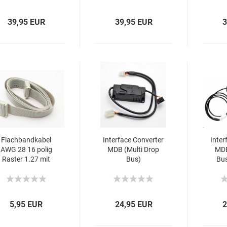
39,95 EUR
39,95 EUR
3
Flach­band­ka­bel
In­ter­face Con­ver­ter
In­ter
AWG 28 16 polig
MDB (Multi Drop
MDB
Ras­ter 1.27 mit
Bus)
Bus
2x8 polig Pfos­ten­
sc
ver­bin­der an bei­
den Enden ver­
schie­den Län­gen
5,95 EUR
24,95 EUR
2