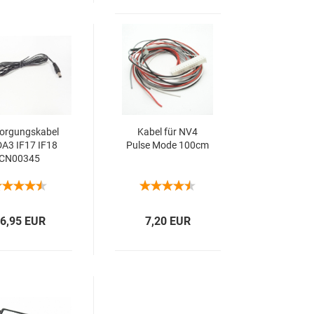
or­gungs­ka­bel
Kabel für NV4
DA3 IF17 IF18
Pulse Mode 100cm
CN00345
6,95 EUR
7,20 EUR