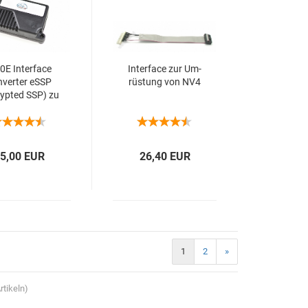
0E In­ter­face
In­ter­face zur Um­
­ver­ter eSSP
rüs­tung von NV4
ryp­ted SSP) zu
Par­al­lel
5,00 EUR
26,40 EUR
1
2
»
rtikeln)