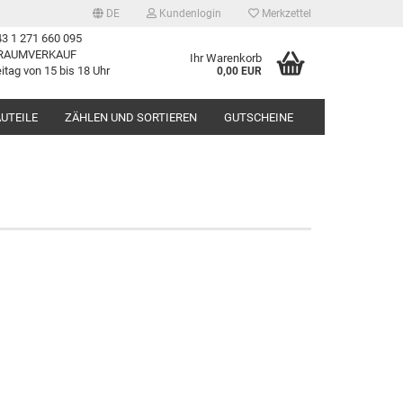
DE
Kundenlogin
Merkzettel
3 1 271 660 095
RAUMVERKAUF
Ihr Warenkorb
itag von 15 bis 18 Uhr
0,00 EUR
UTEILE
ZÄHLEN UND SORTIEREN
GUTSCHEINE
erstellen
rt vergessen?