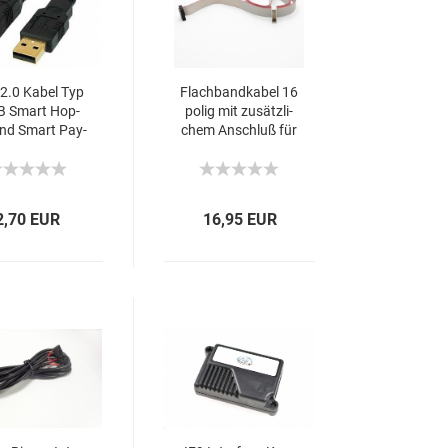
2.0 Kabel Typ
Flach­band­ka­bel 16
 B Smart Hop­
polig mit zu­sätz­li­
und Smart Pay­
chem An­schluß für
ut CN00214
wei­te­re Ge­rä­te
2,70 EUR
16,95 EUR