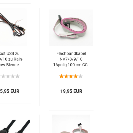
ost USB zu
Flach­band­ka­bel
/10 zu Rain­
NV7/8/9/10
ow Blen­de
16polig 100 cm CC-​
9/10 Kabel
Talk
WR02040
5,95 EUR
19,95 EUR