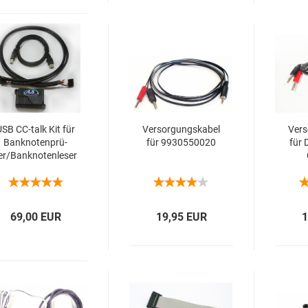
SB CC-​talk Kit für
Ver­sor­gungs­ka­bel
Ver­s
Bank­no­ten­prü­
für 9930550020
für 
er/Bank­no­ten­le­ser
und RM5
69,00 EUR
19,95 EUR
1