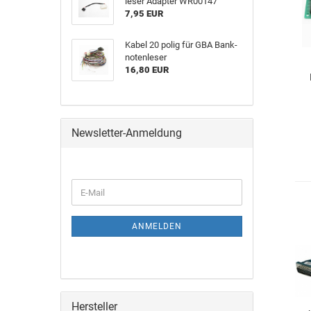
le­ser Ad­ap­ter WR00147
7,95 EUR
Kabel 20 polig für GBA Bank­
no­ten­le­ser
16,80 EUR
Newsletter-Anmeldung
ANMELDEN
Hersteller