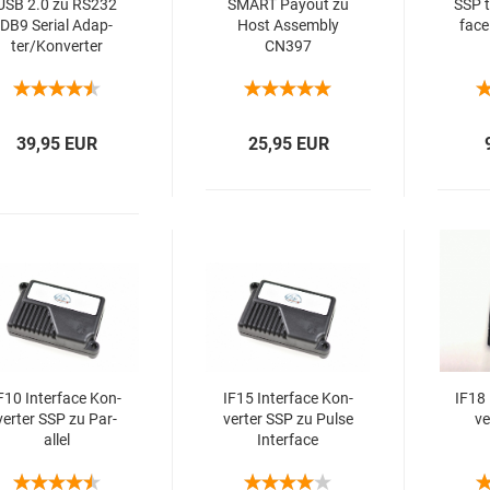
USB 2.0 zu RS232
SMART Pay­out zu
SSP to
DB9 Se­ri­al Ad­ap­
Host As­sem­bly
face
ter/Kon­ver­ter
CN397
39,95 EUR
25,95 EUR
F10 In­ter­face Kon­
IF15 In­ter­face Kon­
IF18 
ver­ter SSP zu Par­
ver­ter SSP zu Pulse
ve
al­lel
In­ter­face