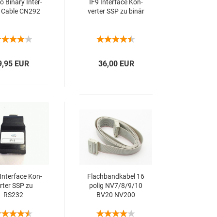
 Bi­na­ry In­ter­
IF9 In­ter­face Kon­
 Cable CN292
ver­ter SSP zu binär
9,95 EUR
36,00 EUR
In­ter­face Kon­
Flach­band­ka­bel 16
r­ter SSP zu
polig NV7/8/9/10
RS232
BV20 NV200
RM5V