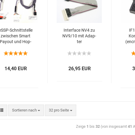
eSSP-​Schnitt­stel­le
In­ter­face NV4 zu
IF1
zwi­schen Smart
NV9/10 mit Ad­ap­
Kon
Pay­out und Hop­
ter
(en­c
per Assy
14,40 EUR
26,95 EUR
3
Sortieren nach
32 pro Seite
Zeige
1
bis
32
(von insgesamt
41
A