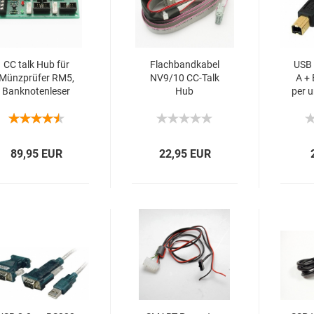
CC talk Hub für
Flach­band­ka­bel
USB 
Münz­prü­fer RM5,
NV9/10 CC-​Talk
A +
Bank­no­ten­le­ser
Hub
per 
und Hop­per
o
89,95 EUR
22,95 EUR