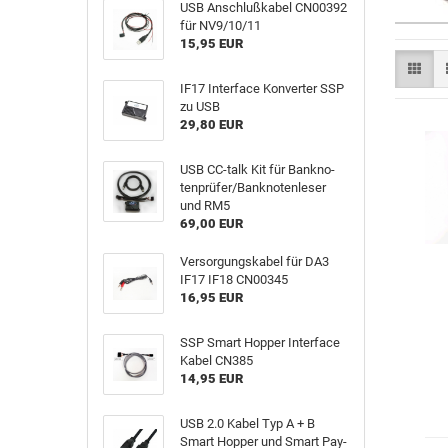
USB An­schluß­ka­bel CN00392
für NV9/10/11
15,95 EUR
IF17 In­ter­face Kon­ver­ter SSP
zu USB
29,80 EUR
USB CC-​talk Kit für Bank­no­
ten­prü­fer/Bank­no­ten­le­ser
und RM5
69,00 EUR
Ver­sor­gungs­ka­bel für DA3
IF17 IF18 CN00345
16,95 EUR
SSP Smart Hop­per In­ter­face
Kabel CN385
14,95 EUR
USB 2.0 Kabel Typ A + B
Smart Hop­per und Smart Pay­