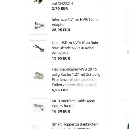
out CN00214
2,70 EUR
In­ter­face NV4 zu NV9/10 mit
Ad­ap­ter
26,95 EUR
Host USB zu NV9/10 zu Rain­
bow Blen­de NV9/10 Kabel
U
WR02040
15,95 EUR
Flach­band­ka­bel AWG 28 16
polig Ras­ter 1.27 mit 2x8 polig
Pfos­ten­ver­bin­der an bei­den
Enden ver­schie­den Län­gen
5,95 EUR
MDB In­ter­face Cable Assy
CN176 für IF5
16,80 EUR
Smart Hop­per zu Bank­no­ten­