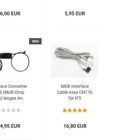
6,00 EUR
5,95 EUR
NEU
­face Con­ver­ter
MDB In­ter­face
 (Multi Drop
Cable Assy CN176
) lan­ges An­
für IF5
hluss­ka­bel
4,95 EUR
16,80 EUR