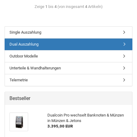
Zeige
1
bis
4
(von insgesamt
4
Artikeln)
Single Auszahlung
Dual Auszahlung
Outdoor Modelle
Unterteile & Wandhalterungen
Telemetrie
Bestseller
Dual­coin Pro wech­selt Bank­no­ten & Mün­zen
in Mün­zen & Je­tons
3.395,00 EUR