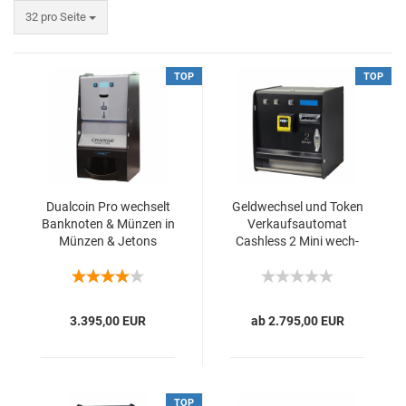
32 pro Seite
TOP
TOP
Dual­coin Pro wech­selt
Geld­wech­sel und Token
Bank­no­ten & Mün­zen in
Ver­kaufs­au­to­mat
Mün­zen & Je­tons
Cash­less 2 Mini wech­
selt Bank­no­ten & Mün­
zen in Mün­zen & Je­tons
3.395,00 EUR
ab 2.795,00 EUR
TOP