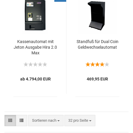
Kas­sen­au­to­mat mit
Stand­fuß für Dual Coin
Jeton Aus­ga­be Hira 2.0
Geld­wech­sel­au­to­mat
Max
ab 4.794,00 EUR
469,95 EUR
Sortieren nach
32 pro Seite