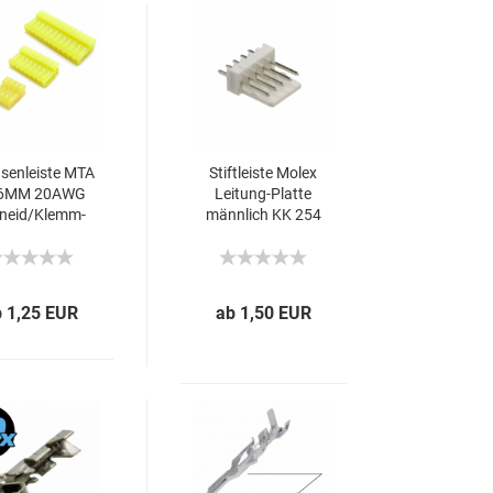
sen­leis­te MTA
Stift­leis­te Molex
96MM 20AWG
Leitung-​​Plat­te
neid/Klemm­
männ­lich KK 254
tech­nik
2,54mm PIN 2-28
THT
b 1,25 EUR
ab 1,50 EUR