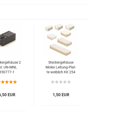
ker­ge­häu­se 2
Ste­cker­ge­häu­se
ol. UN-​MNL
Molex Leitung-​​Plat­
350777-​​1
te weib­lich KK 254
2,54mm PIN 2-28
6,50 EUR
1,50 EUR