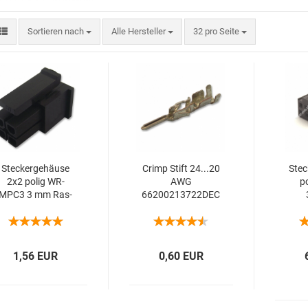
Sortieren nach
Alle Hersteller
32 pro Seite
Ste­cker­ge­häu­se
Crimp Stift 24...20
Ste­c
2x2 polig WR-​
AWG
p
MPC3 3 mm Ras­
66200213722DEC
ter­mass 3,00mm
1,56 EUR
0,60 EUR