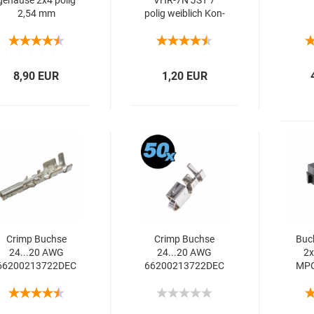
ge­häu­se 2x4 polig
VHR-​7N JST 7
2,54 mm
polig weib­lich Kon­
takt­ras­ter 3,96 mm
8,90 EUR
1,20 EUR
Crimp Buch­se
Crimp Buch­se
Buch
24...20 AWG
24...20 AWG
2x
66200213722DEC
66200213722DEC
MPC
ter