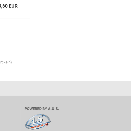
3,60 EUR
rtikeln)
POWERED BY A.U.S.