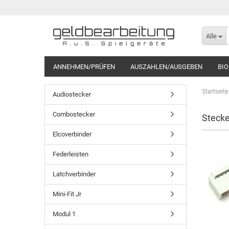
Alle
ANNEHMEN/PRÜFEN
AUSZAHLEN/AUSGEBEN
BI
Startseite
Audiostecker
Combostecker
Steck
Elcoverbinder
Federleisten
Latchverbinder
Mini-Fit Jr
Modul 1