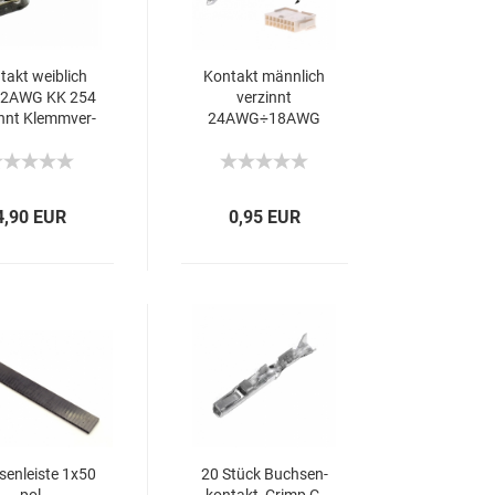
takt weib­lich
Kon­takt männ­lich
2AWG KK 254
ver­zinnt
innt Klemm­ver­
24AWG÷18AWG
bin­dung
Mini-​Fit Jr Rolle 9A
4,90 EUR
0,95 EUR
sen­leis­te 1x50
20 Stück Buch­sen­