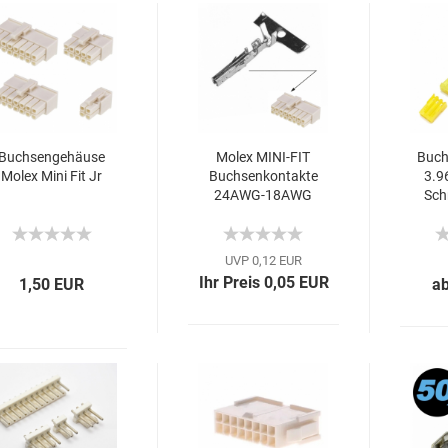
Buch­sen­ge­häu­se
Molex MINI-​FIT
Buch­
Molex Mini Fit Jr
Buch­sen­kon­tak­te
3.
24AWG-​​18AWG
Sch
UVP 0,12 EUR
Ihr Preis 0,05 EUR
1,50 EUR
a