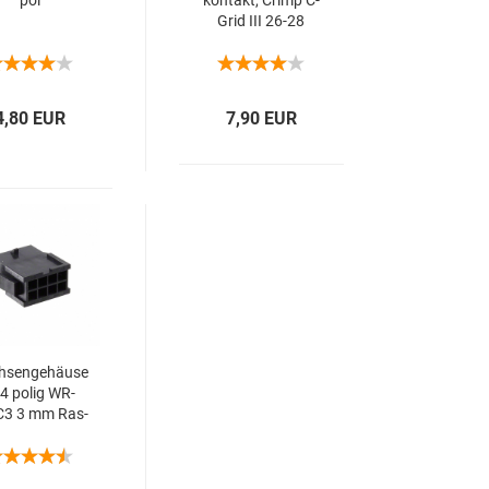
pol
kon­takt, Crimp C-​
Grid III 26-28
4,80 EUR
7,90 EUR
­sen­ge­häu­se
4 polig WR-​
3 3 mm Ras­
­mass 3,00mm