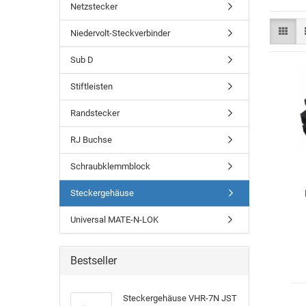
Netzstecker
Niedervolt-Steckverbinder
Sub D
Stiftleisten
Randstecker
RJ Buchse
Schraubklemmblock
Steckergehäuse
Universal MATE-N-LOK
Bestseller
Ste­cker­ge­häu­se VHR-​7N JST