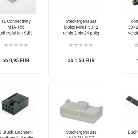
TE Con­nec­ti­vi­ty
Ste­cker­ge­häu­se
Kon­
MTA-​156
Molex Mini Fit Jr 2
30÷2
Leiterplatten-​​Stift­
rei­hig 2 bis 24 polig
ver­z
leis­te ge­ra­de 1-​rei­
ig Ras­ter 3.96mm
Lö­t­an­schluss, 7A
ab 0,95 EUR
ab 1,50 EUR
5 Stück, Buch­sen­
Ste­cker­ge­häu­se
Buch­