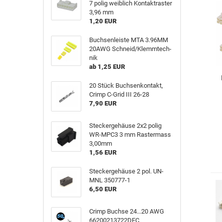
7 polig weib­lich Kon­takt­ras­ter
3,96 mm
1,20 EUR
Buch­sen­leis­te MTA 3.96MM
20AWG Schneid/Klemm­tech­
nik
ab 1,25 EUR
20 Stück Buch­sen­kon­takt,
Crimp C-​Grid III 26-28
7,90 EUR
Ste­cker­ge­häu­se 2x2 polig
WR-​MPC3 3 mm Ras­ter­mass
3,00mm
1,56 EUR
Ste­cker­ge­häu­se 2 pol. UN-​
MNL 350777-​1
6,50 EUR
Crimp Buch­se 24...20 AWG
66200213722DEC