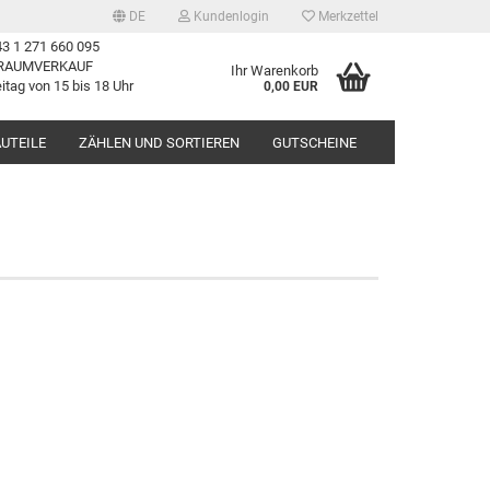
DE
Kundenlogin
Merkzettel
3 1 271 660 095
RAUMVERKAUF
Ihr Warenkorb
itag von 15 bis 18 Uhr
0,00 EUR
UTEILE
ZÄHLEN UND SORTIEREN
GUTSCHEINE
erstellen
rt vergessen?