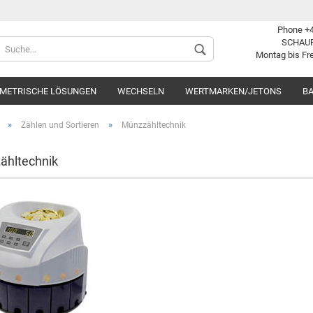
Phone +4
Sprache auswählen
SCHAU
Montag bis Fre
OMETRISCHE LÖSUNGEN
WECHSELN
WERTMARKEN/JETONS
BA
Lieferland
»
»
Zählen und Sortieren
Münzzähltechnik
ähltechnik
Konto 
Passwo