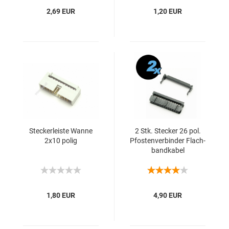
2,69 EUR
1,20 EUR
Ste­cker­leis­te Wanne
2 Stk. Ste­cker 26 pol.
2x10 polig
Pfos­ten­ver­bin­der Flach­
band­ka­bel
1,80 EUR
4,90 EUR