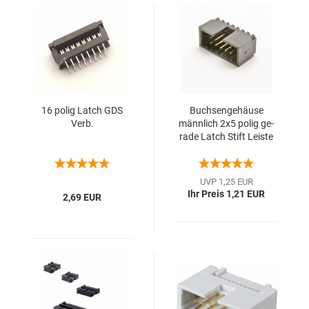
16 polig Latch GDS
Buch­sen­ge­häu­se
Verb.
männ­lich 2x5 polig ge­
ra­de Latch Stift Leis­te
UVP 1,25 EUR
Ihr Preis 1,21 EUR
2,69 EUR