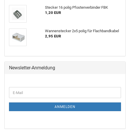
Ste­cker 16 polig Pfos­ten­ver­bin­der FBK
1,20 EUR
Wan­nen­ste­cker 2x5 polig für Flach­band­ka­bel
2,95 EUR
Newsletter-Anmeldung
ANMELDEN