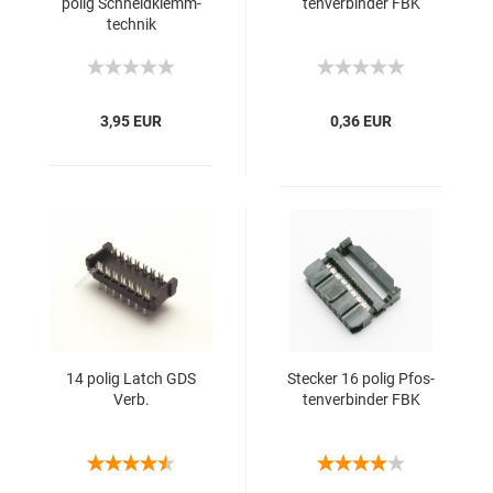
polig Schneid­klemm­
ten­ver­bin­der FBK
tech­nik
3,95 EUR
0,36 EUR
14 polig Latch GDS
Ste­cker 16 polig Pfos­
Verb.
ten­ver­bin­der FBK