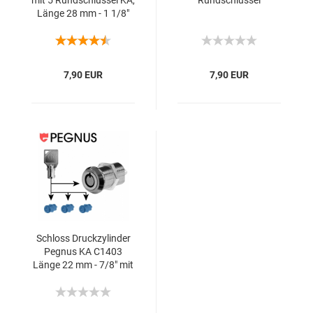
mit 5 Rund­schlüs­sel KA,
Rund­schlüs­sel
Länge 28 mm - 1 1/8"
7,90 EUR
7,90 EUR
Schloss Druck­zy­lin­der
Peg­nus KA C1403
Länge 22 mm - 7/8" mit
7 mm Stift