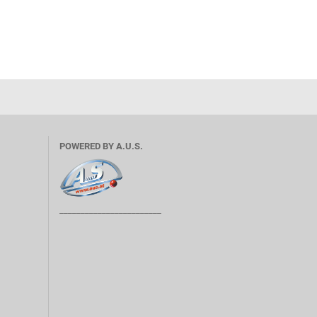
POWERED BY A.U.S.
________________________