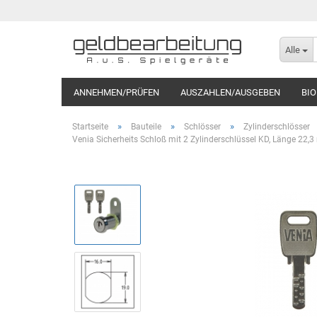
Alle
ANNEHMEN/PRÜFEN
AUSZAHLEN/AUSGEBEN
BI
»
»
»
Startseite
Bauteile
Schlösser
Zylinderschlösser
Venia Sicherheits Schloß mit 2 Zylinderschlüssel KD, Länge 22,3