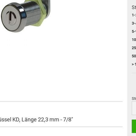
St
1-
3-
5-
10
25
50
> 
St
St
üssel KD, Länge 22,3 mm - 7/8"