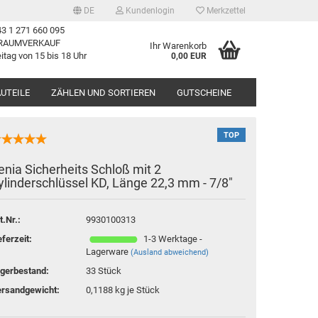
DE
Kundenlogin
Merkzettel
3 1 271 660 095
RAUMVERKAUF
Ihr Warenkorb
itag von 15 bis 18 Uhr
0,00 EUR
UTEILE
ZÄHLEN UND SORTIEREN
GUTSCHEINE
TOP
enia Sicherheits Schloß mit 2
ylinderschlüssel KD, Länge 22,3 mm - 7/8"
erstellen
t.Nr.:
9930100313
rt vergessen?
eferzeit:
1-3 Werktage -
Lagerware
(Ausland abweichend)
gerbestand:
33
Stück
rsandgewicht:
0,1188
kg je Stück