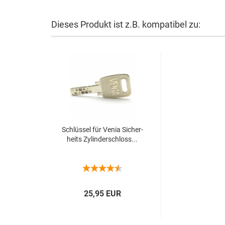
Dieses Produkt ist z.B. kompatibel zu:
Schlüs­sel für Venia Si­cher­
heits Zy­lin­der­schloss...
25,95 EUR